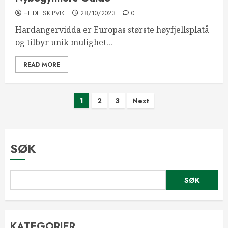
HILDE SKIPVIK
28/10/2023
0
Hardangervidda er Europas største høyfjellsplatå
og tilbyr unik mulighet...
READ MORE
Sidepaginering
1
2
3
Next
SØK
SØK
KATEGORIER