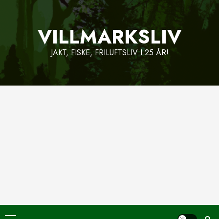
Skip
to
VILLMARKSLIV
content
JAKT, FISKE, FRILUFTSLIV I 25 ÅR!