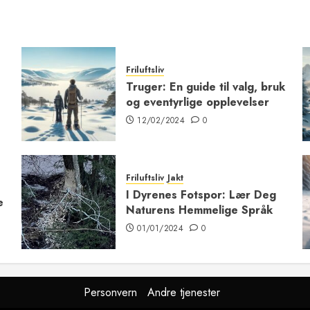
Friluftsliv
Truger: En guide til valg, bruk
og eventyrlige opplevelser
12/02/2024
0
Friluftsliv
Jakt
I Dyrenes Fotspor: Lær Deg
e
Naturens Hemmelige Språk
01/01/2024
0
Personvern
Andre tjenester