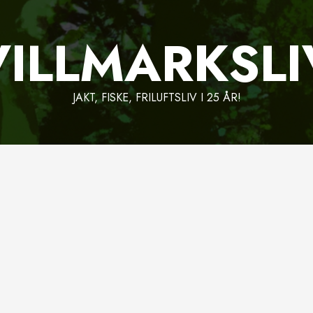
VILLMARKSLI
JAKT, FISKE, FRILUFTSLIV I 25 ÅR!