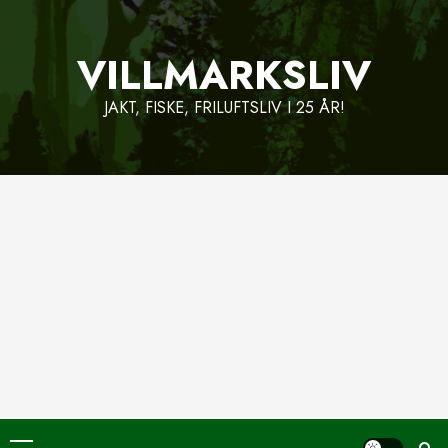
Skip
to
VILLMARKSLIV
content
JAKT, FISKE, FRILUFTSLIV I 25 ÅR!