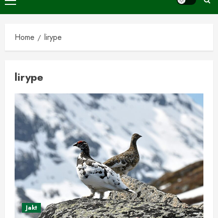
Primary
Menu
Home
lirype
lirype
Jakt