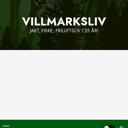
Skip
to
VILLMARKSLIV
content
JAKT, FISKE, FRILUFTSLIV I 25 ÅR!