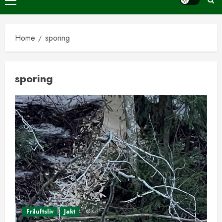
Primary
Menu
Home
sporing
sporing
Friluftsliv
Jakt